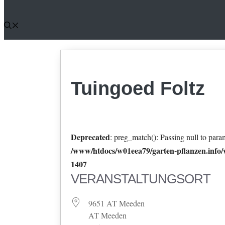
Tuingoed Foltz
Deprecated
: preg_match(): Passing null to param
/www/htdocs/w01eea79/garten-pflanzen.info/w
1407
VERANSTALTUNGSORT
9651 AT Meeden
AT Meeden