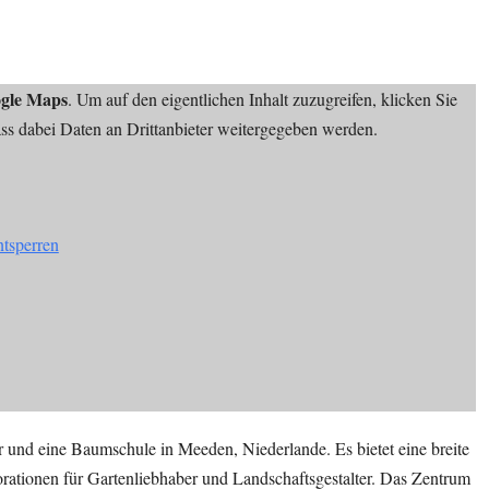
gle Maps
. Um auf den eigentlichen Inhalt zuzugreifen, klicken Sie
dass dabei Daten an Drittanbieter weitergegeben werden.
ntsperren
r und eine Baumschule in Meeden, Niederlande. Es bietet eine breite
rationen für Gartenliebhaber und Landschaftsgestalter. Das Zentrum