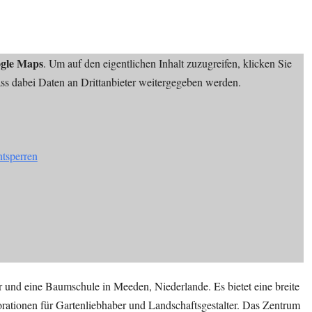
gle Maps
. Um auf den eigentlichen Inhalt zuzugreifen, klicken Sie
dass dabei Daten an Drittanbieter weitergegeben werden.
ntsperren
r und eine Baumschule in Meeden, Niederlande. Es bietet eine breite
rationen für Gartenliebhaber und Landschaftsgestalter. Das Zentrum