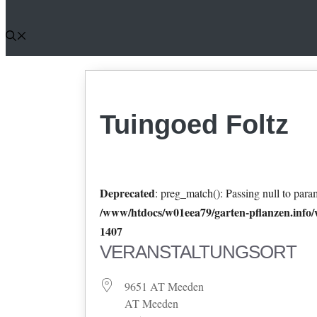
Tuingoed Foltz
Deprecated
: preg_match(): Passing null to param
/www/htdocs/w01eea79/garten-pflanzen.info/w
1407
VERANSTALTUNGSORT
9651 AT Meeden
AT Meeden