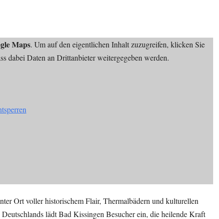
gle Maps
. Um auf den eigentlichen Inhalt zuzugreifen, klicken Sie
dass dabei Daten an Drittanbieter weitergegeben werden.
ntsperren
ter Ort voller historischem Flair, Thermalbädern und kulturellen
e Deutschlands lädt Bad Kissingen Besucher ein, die heilende Kraft