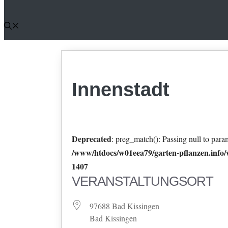
Innenstadt
Deprecated
: preg_match(): Passing null to param
/www/htdocs/w01eea79/garten-pflanzen.info/w
1407
VERANSTALTUNGSORT
97688 Bad Kissingen
Bad Kissingen