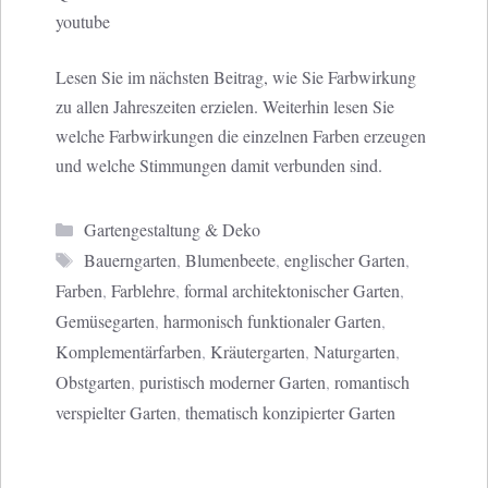
youtube
Lesen Sie im nächsten Beitrag, wie Sie Farbwirkung
zu allen Jahreszeiten erzielen. Weiterhin lesen Sie
welche Farbwirkungen die einzelnen Farben erzeugen
und welche Stimmungen damit verbunden sind.
Kategorien
Gartengestaltung & Deko
Schlagwörter
Bauerngarten
,
Blumenbeete
,
englischer Garten
,
Farben
,
Farblehre
,
formal architektonischer Garten
,
Gemüsegarten
,
harmonisch funktionaler Garten
,
Komplementärfarben
,
Kräutergarten
,
Naturgarten
,
Obstgarten
,
puristisch moderner Garten
,
romantisch
verspielter Garten
,
thematisch konzipierter Garten