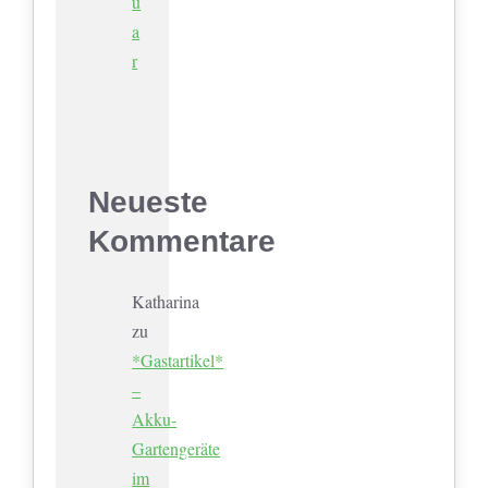
u
a
r
Neueste
Kommentare
Katharina
zu
*Gastartikel*
–
Akku-
Gartengeräte
im