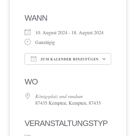
WANN
10. August 2024 - 18. August 2024
Ganztägig
ZUM KALENDER HINZUFÜGEN
ICS herunterladen
Google Kalender
iCalendar
Office 365
Outlook Live
WO
Königsplatz und rundum
87435 Kempten, Kempten, 87435
VERANSTALTUNGSTYP