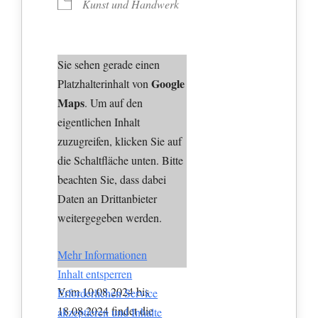
Kunst und Handwerk
Sie sehen gerade einen
Google
Platzhalterinhalt von
Maps
. Um auf den
eigentlichen Inhalt
zuzugreifen, klicken Sie auf
die Schaltfläche unten. Bitte
beachten Sie, dass dabei
Daten an Drittanbieter
weitergegeben werden.
Mehr Informationen
Inhalt entsperren
Vom 10.08.2024 bis
Erforderlichen Service
18.08.2024 findet die
akzeptieren und Inhalte