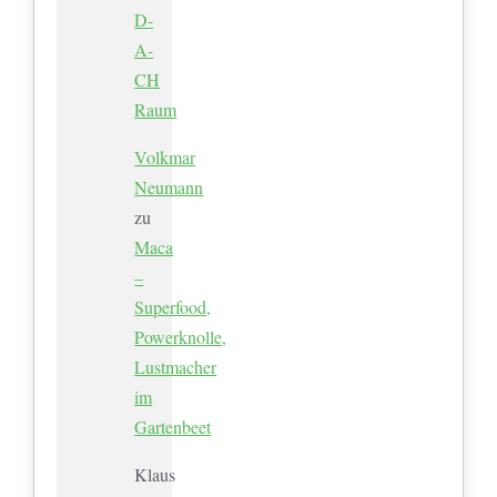
D-
A-
CH
Raum
Volkmar
Neumann
zu
Maca
–
Superfood,
Powerknolle,
Lustmacher
im
Gartenbeet
Klaus