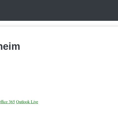
heim
ffice 365
Outlook Live