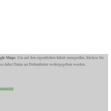
gle Maps
. Um auf den eigentlichen Inhalt zuzugreifen, klicken Sie
dass dabei Daten an Drittanbieter weitergegeben werden.
ntsperren