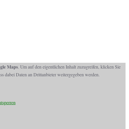
gle Maps
. Um auf den eigentlichen Inhalt zuzugreifen, klicken Sie
dass dabei Daten an Drittanbieter weitergegeben werden.
ntsperren