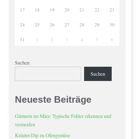
17
18
19
20
21
22
23
24
25
26
27
28
29
30
31
1
2
3
4
5
6
Suchen
Suchen
Neueste Beiträge
Gärtnern im März: Typische Fehler erkennen und
vermeiden
Kräuter-Dip zu Ofengemüse