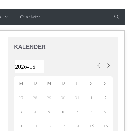
s
Gutscheine
KALENDER
M
D
M
D
F
S
S
27
28
29
30
31
1
2
3
4
5
6
7
8
9
10
11
12
13
14
15
16