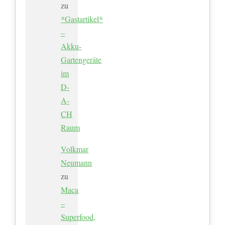
zu
*Gastartikel*
–
Akku-
Gartengeräte
im
D-
A-
CH
Raum
Volkmar
Neumann
zu
Maca
–
Superfood,