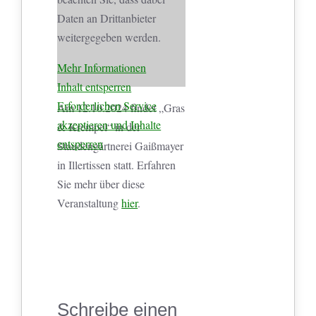
Daten an Drittanbieter
weitergegeben werden.
Mehr Informationen
Inhalt entsperren
Erforderlichen Service
Am 12.10.2024 findet „Gras
akzeptieren und Inhalte
& Krempel“ in der
entsperren
Staudengärtnerei Gaißmayer
in Illertissen statt. Erfahren
Sie mehr über diese
Veranstaltung
hier
.
Schreibe einen