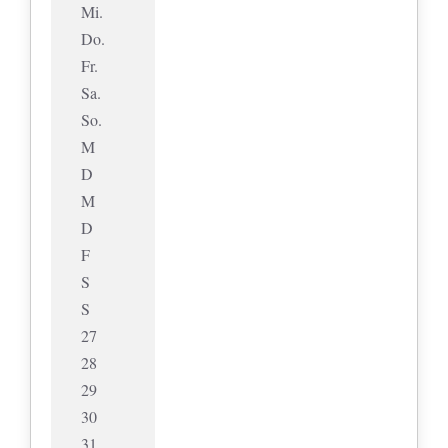
Mi.
Do.
Fr.
Sa.
So.
M
D
M
D
F
S
S
27
28
29
30
31