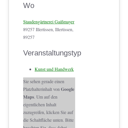
Wo
Staudengärtnerei Gaißmayer
89257 Illertissen, Illertissen,
89257
Veranstaltungstyp
Kunst und Handwerk
Sie sehen gerade einen
Google
Platzhalterinhalt von
Maps
. Um auf den
eigentlichen Inhalt
zuzugreifen, klicken Sie auf
die Schaltfläche unten. Bitte
beachten Sie, dass dabei