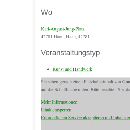
Wo
Karl-August-Jung-Platz
42781 Haan, Haan, 42781
Veranstaltungstyp
Kunst und Handwerk
Goo
Sie sehen gerade einen Platzhalterinhalt von
auf die Schaltfläche unten. Bitte beachten Sie, 
Mehr Informationen
Inhalt entsperren
Erforderlichen Service akzeptieren und Inhalte e