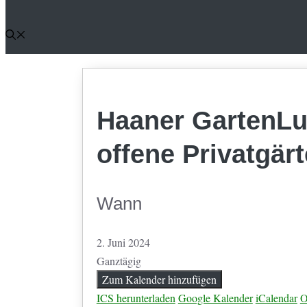
Haaner GartenLu
offene Privatgär
Wann
2. Juni 2024
Ganztägig
Zum Kalender hinzufügen
ICS herunterladen
Google Kalender
iCalendar
O