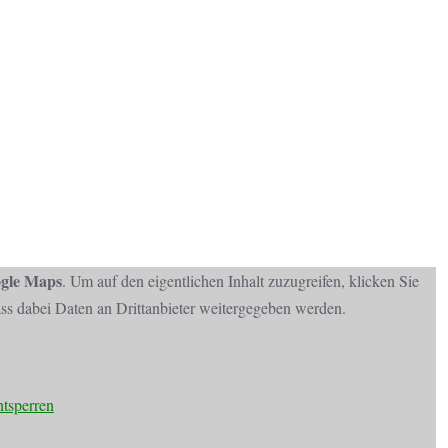
gle Maps
. Um auf den eigentlichen Inhalt zuzugreifen, klicken Sie
dass dabei Daten an Drittanbieter weitergegeben werden.
ntsperren