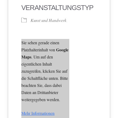
VERANSTALTUNGSTYP
Kunst und Handwerk
Sie sehen gerade einen
Google
Platzhalterinhalt von
Maps
. Um auf den
eigentlichen Inhalt
zuzugreifen, klicken Sie auf
die Schaltfläche unten. Bitte
beachten Sie, dass dabei
Daten an Drittanbieter
weitergegeben werden.
Mehr Informationen