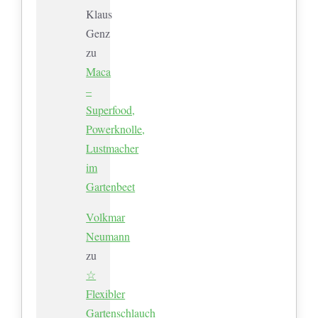
Klaus
Genz
zu
Maca
–
Superfood,
Powerknolle,
Lustmacher
im
Gartenbeet
Volkmar
Neumann
zu
☆
Flexibler
Gartenschlauch