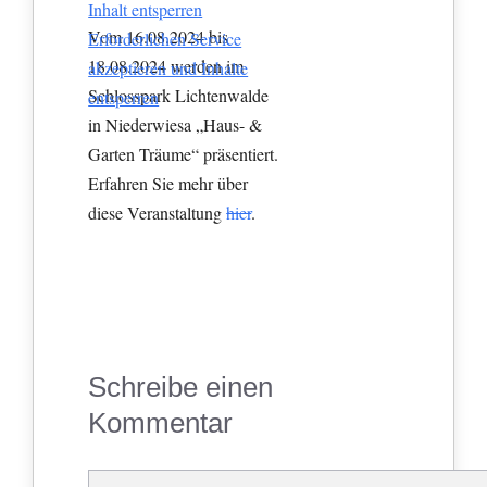
Inhalt entsperren
Vom 16.08.2024 bis
Erforderlichen Service
18.08.2024 werden im
akzeptieren und Inhalte
Schlosspark Lichtenwalde
entsperren
in Niederwiesa „Haus- &
Garten Träume“ präsentiert.
Erfahren Sie mehr über
diese Veranstaltung
hier
.
Schreibe einen
Kommentar
Kommentar