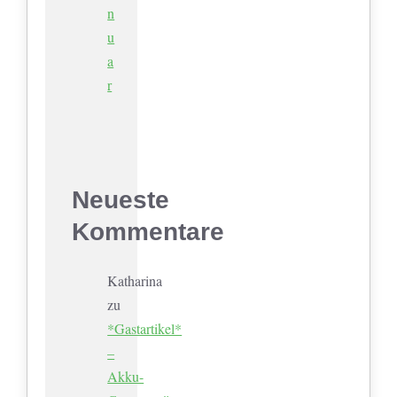
n
u
a
r
Neueste
Kommentare
Katharina
zu
*Gastartikel*
–
Akku-