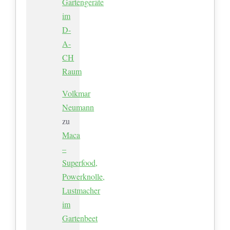
Gartengeräte
im
D-
A-
CH
Raum
Volkmar
Neumann
zu
Maca
–
Superfood,
Powerknolle,
Lustmacher
im
Gartenbeet