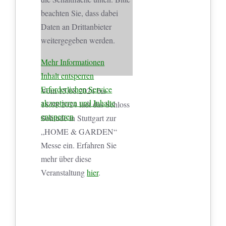
beachten Sie, dass dabei
Daten an Drittanbieter
weitergegeben werden.
Mehr Informationen
Inhalt entsperren
Erforderlichen Service
Vom 15.08.2024 bis
akzeptieren und Inhalte
18.08.2024 lädt das Schloss
entsperren
Solitude in Stuttgart zur
„HOME & GARDEN“
Messe ein. Erfahren Sie
mehr über diese
Veranstaltung
hier
.