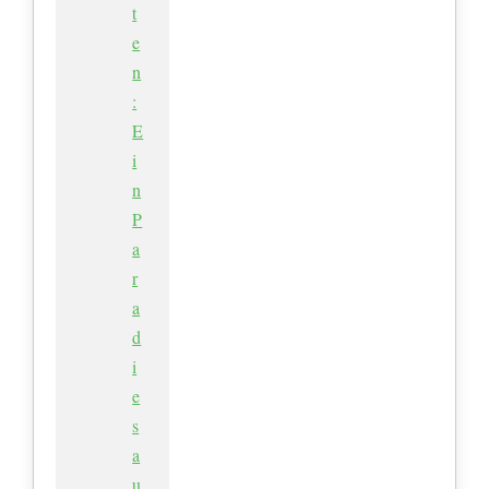
t
e
n
:
E
i
n
P
a
r
a
d
i
e
s
a
u