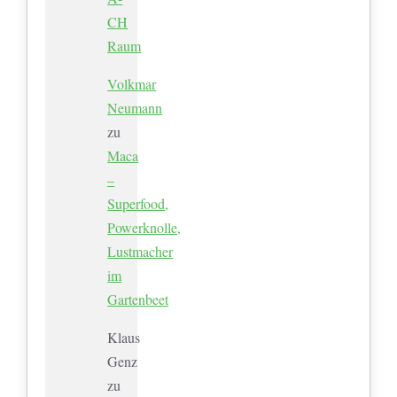
CH
Raum
Volkmar
Neumann
zu
Maca
–
Superfood,
Powerknolle,
Lustmacher
im
Gartenbeet
Klaus
Genz
zu