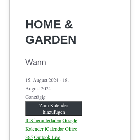
HOME &
GARDEN
Wann
15. August 2024 - 18.
August 2024
Ganztägig
Zum Kalender
hinzufügen
ICS herunterladen
Google
Kalender
iCalendar
Office
365
Outlook Live