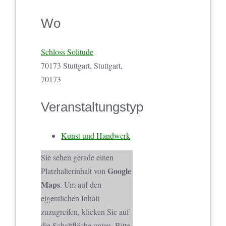
Wo
Schloss Solitude
70173 Stuttgart, Stuttgart,
70173
Veranstaltungstyp
Kunst und Handwerk
Sie sehen gerade einen
Google
Platzhalterinhalt von
Maps
. Um auf den
eigentlichen Inhalt
zuzugreifen, klicken Sie auf
die Schaltfläche unten. Bitte