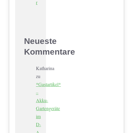
r
Neueste
Kommentare
Katharina
zu
*Gastartikel*
–
Akku-
Gartengeräte
im
D-
A-