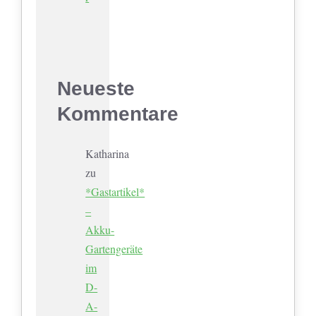
Neueste
Kommentare
Katharina
zu
*Gastartikel*
–
Akku-
Gartengeräte
im
D-
A-