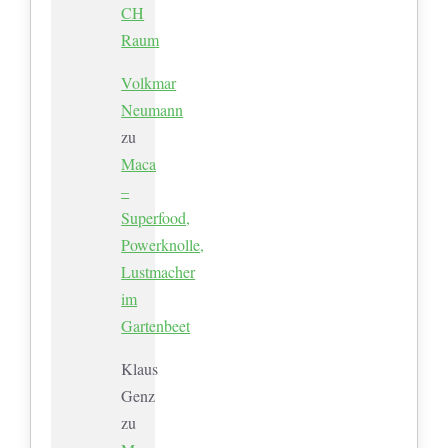
CH
Raum
Volkmar
Neumann
zu
Maca
–
Superfood,
Powerknolle,
Lustmacher
im
Gartenbeet
Klaus
Genz
zu