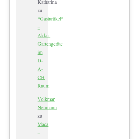
Katharina
zu
*Gastartikel*
–
Akku-
Gartengeräte
im
D-
A-
CH
Raum
Volkmar
Neumann
zu
Maca
–