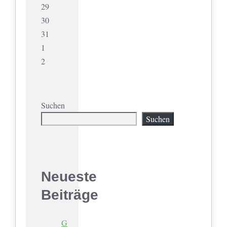
29
30
31
1
2
Suchen
Suchen
Neueste
Beiträge
G