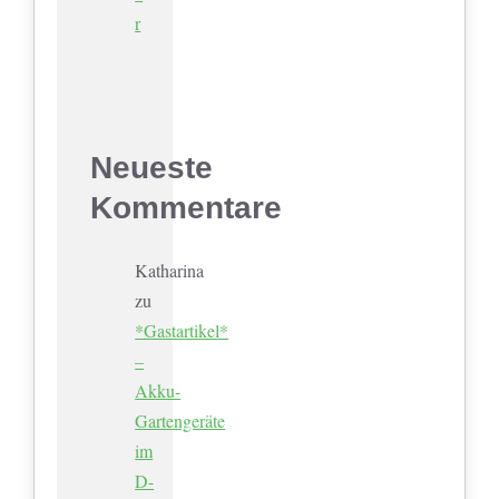
r
Neueste
Kommentare
Katharina
zu
*Gastartikel*
–
Akku-
Gartengeräte
im
D-