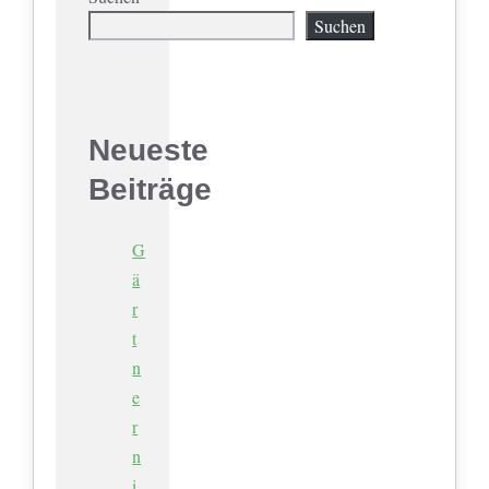
Suchen
Neueste
Beiträge
G
ä
r
t
n
e
r
n
i