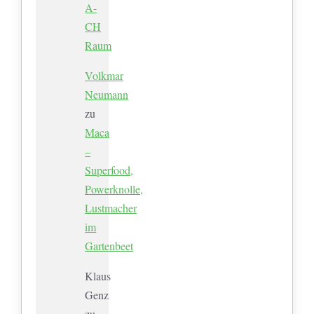
A-
CH
Raum
Volkmar
Neumann
zu
Maca
–
Superfood,
Powerknolle,
Lustmacher
im
Gartenbeet
Klaus
Genz
zu