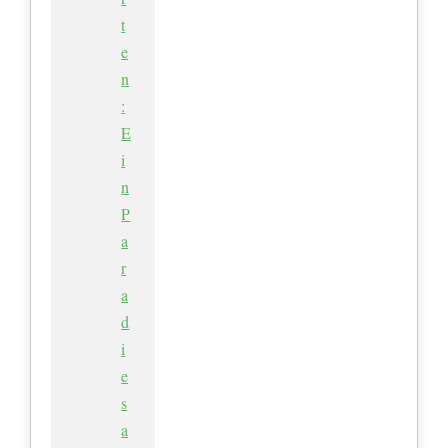
t
e
n
:
E
i
n
P
a
r
a
d
i
e
s
a