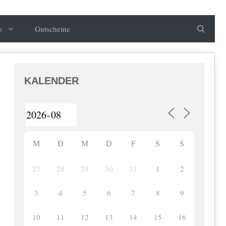
s
Gutscheine
KALENDER
M
D
M
D
F
S
S
27
28
29
30
31
1
2
3
4
5
6
7
8
9
10
11
12
13
14
15
16