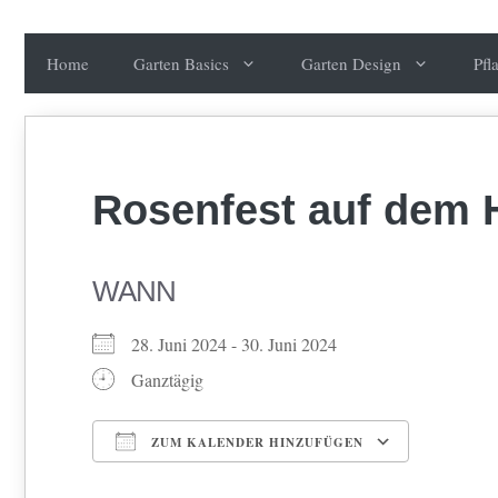
Zum
Inhalt
Home
Garten Basics
Garten Design
Pfl
springen
Rosenfest auf dem 
WANN
28. Juni 2024 - 30. Juni 2024
Ganztägig
ZUM KALENDER HINZUFÜGEN
ICS herunterladen
Google Kalender
iCalendar
Office 365
Outlook Live