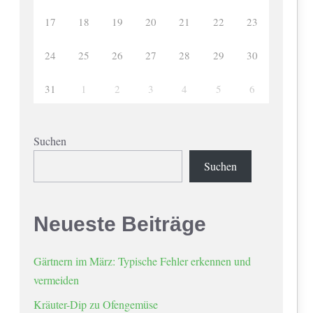
17
18
19
20
21
22
23
24
25
26
27
28
29
30
31
1
2
3
4
5
6
Suchen
Suchen
Neueste Beiträge
Gärtnern im März: Typische Fehler erkennen und
vermeiden
Kräuter-Dip zu Ofengemüse