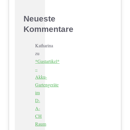
Neueste
Kommentare
Katharina
zu
*Gastartikel*
–
Akku-
Gartengeräte
im
D-
A-
CH
Raum