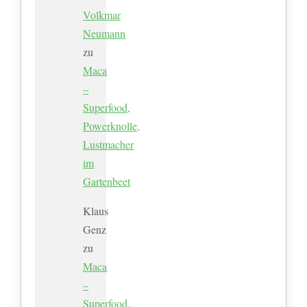
Volkmar
Neumann
zu
Maca
–
Superfood,
Powerknolle,
Lustmacher
im
Gartenbeet
Klaus
Genz
zu
Maca
–
Superfood,