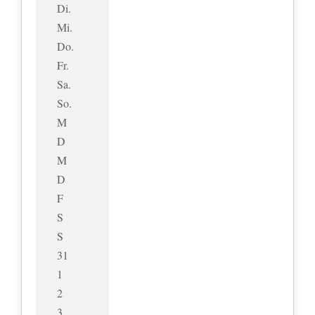
Di.
Mi.
Do.
Fr.
Sa.
So.
M
D
M
D
F
S
S
31
1
2
3