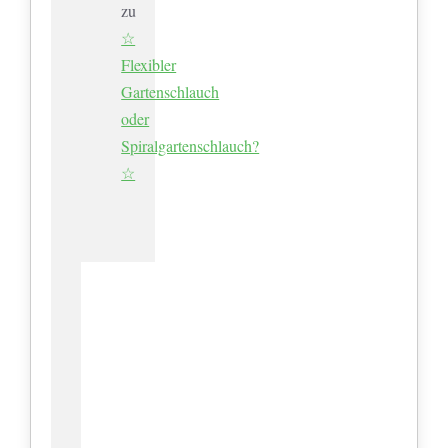
zu
☆
Flexibler
Gartenschlauch
oder
Spiralgartenschlauch?
☆