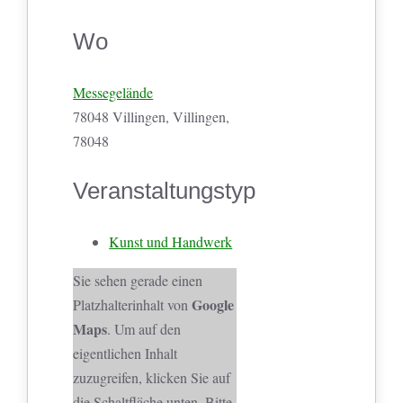
Wo
Messegelände
78048 Villingen, Villingen,
78048
Veranstaltungstyp
Kunst und Handwerk
Sie sehen gerade einen
Google
Platzhalterinhalt von
Maps
. Um auf den
eigentlichen Inhalt
zuzugreifen, klicken Sie auf
die Schaltfläche unten. Bitte