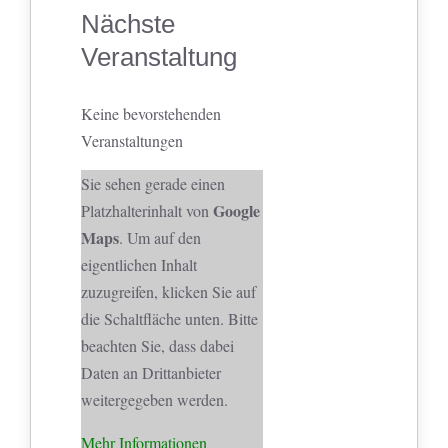
Nächste
Veranstaltung
Keine bevorstehenden
Veranstaltungen
Sie sehen gerade einen
Google
Platzhalterinhalt von
Maps
. Um auf den
eigentlichen Inhalt
zuzugreifen, klicken Sie auf
die Schaltfläche unten. Bitte
beachten Sie, dass dabei
Daten an Drittanbieter
weitergegeben werden.
Mehr Informationen