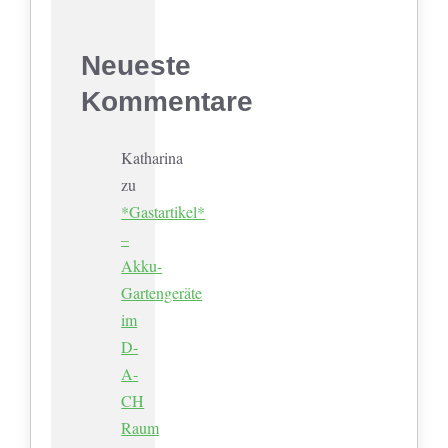
Neueste
Kommentare
Katharina
zu
*Gastartikel*
–
Akku-
Gartengeräte
im
D-
A-
CH
Raum