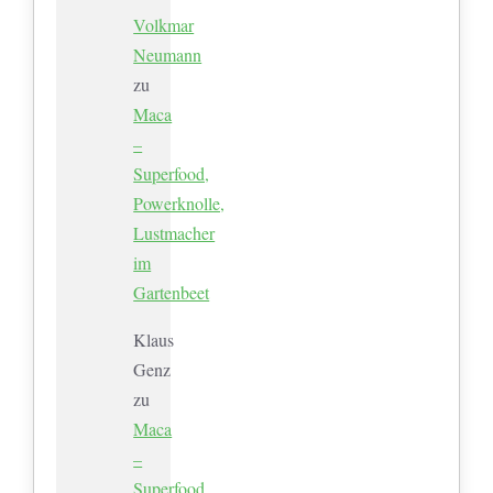
Volkmar
Neumann
zu
Maca
–
Superfood,
Powerknolle,
Lustmacher
im
Gartenbeet
Klaus
Genz
zu
Maca
–
Superfood,