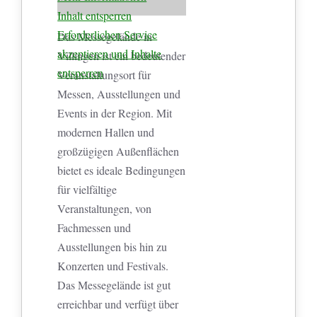
Inhalt entsperren
Erforderlichen Service
Das Messegelände in
akzeptieren und Inhalte
Villingen ist ein bedeutender
entsperren
Veranstaltungsort für
Messen, Ausstellungen und
Events in der Region. Mit
modernen Hallen und
großzügigen Außenflächen
bietet es ideale Bedingungen
für vielfältige
Veranstaltungen, von
Fachmessen und
Ausstellungen bis hin zu
Konzerten und Festivals.
Das Messegelände ist gut
erreichbar und verfügt über