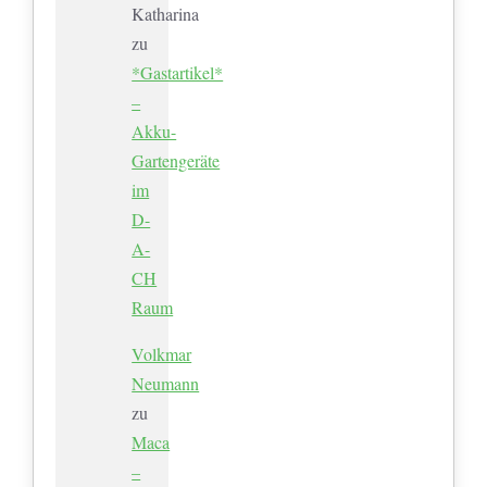
Katharina
zu
*Gastartikel*
–
Akku-
Gartengeräte
im
D-
A-
CH
Raum
Volkmar
Neumann
zu
Maca
–