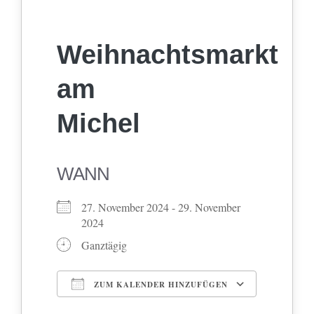
Weihnachtsmarkt
am
Michel
WANN
27. November 2024 - 29. November
2024
Ganztägig
ZUM KALENDER HINZUFÜGEN
ICS herunterladen
Google Kalender
iCalendar
Office 365
Outlook Live