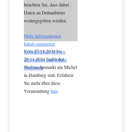
beachten Sie, dass dabei
Daten an Drittanbieter
weitergegeben werden.
Mehr Informationen
Inhalt entsperren
Vom 27.11.2024 bis
Erforderlichen Service
29.11.2024 findet der
akzeptieren und Inhalte
Weihnachtsmarkt am Michel
entsperren
in Hamburg statt. Erfahren
Sie mehr über diese
Veranstaltung
hier
.