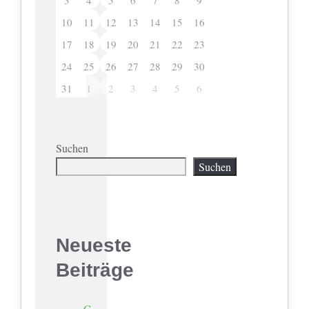
3
4
5
6
7
8
9
10
11
12
13
14
15
16
17
18
19
20
21
22
23
24
25
26
27
28
29
30
31
1
2
3
4
5
6
Suchen
Suchen
Neueste
Beiträge
G