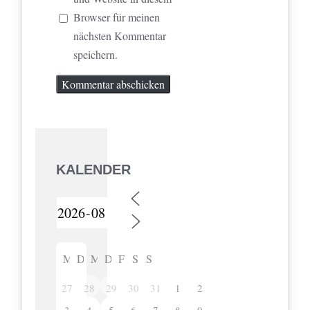
Browser für meinen
nächsten Kommentar
speichern.
KALENDER
M
D
M
D
F
S
S
27
28
29
30
31
1
2