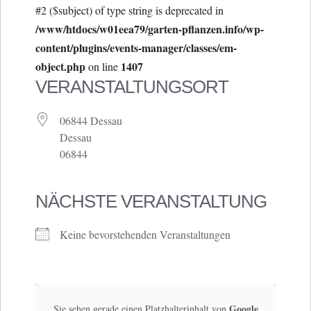
#2 ($subject) of type string is deprecated in
/www/htdocs/w01eea79/garten-pflanzen.info/wp-
content/plugins/events-manager/classes/em-
object.php
1407
on line
VERANSTALTUNGSORT
06844 Dessau
Dessau
06844
NÄCHSTE VERANSTALTUNG
Keine bevorstehenden Veranstaltungen
Google
Sie sehen gerade einen Platzhalterinhalt von