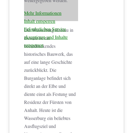
weitergegeben werden.
Mehr Informationen
Inhalt entsperren
Erforderlichen Service
Die Wasserburg Roßlau in
akzeptieren und Inhalte
Dessau ist ein
entsperren
beeindruckendes
historisches Bauwerk, das
auf eine lange Geschichte
zurückblickt. Die
Burganlage befindet sich
direkt an der Elbe und
diente einst als Festung und
Residenz der Fürsten von
Anhalt. Heute ist die
Wasserburg ein beliebtes
Ausflugsziel und