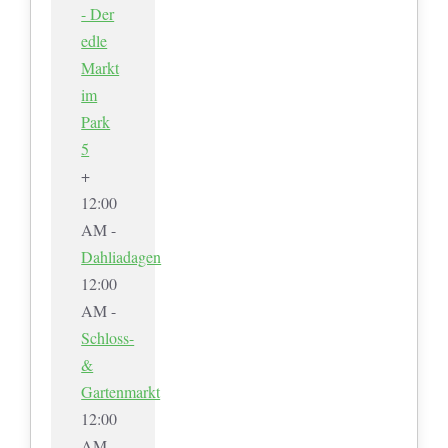
- Der
edle
Markt
im
Park
5
+
12:00
AM -
Dahliadagen
12:00
AM -
Schloss-
&
Gartenmarkt
12:00
AM -