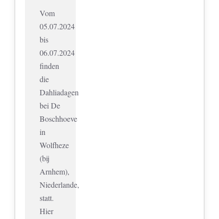
Vom
05.07.2024
bis
06.07.2024
finden
die
Dahliadagen
bei De
Boschhoeve
in
Wolfheze
(bij
Arnhem),
Niederlande,
statt.
Hier