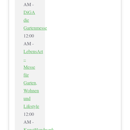
AM -
DiGA
die
Gartenmesse
12:00
AM -
LebensArt
–
Messe
für
Garten,
Wohnen
und
Lifestyle
12:00
AM -
KunstHandwerk