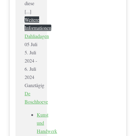
diese
[...]
Weitere
Informationen
Dahliadagen
05
Juli
5. Juli
2024 -
6. Juli
2024
Ganztägig
De
Boschhoeve
Kunst
und
Handwerk