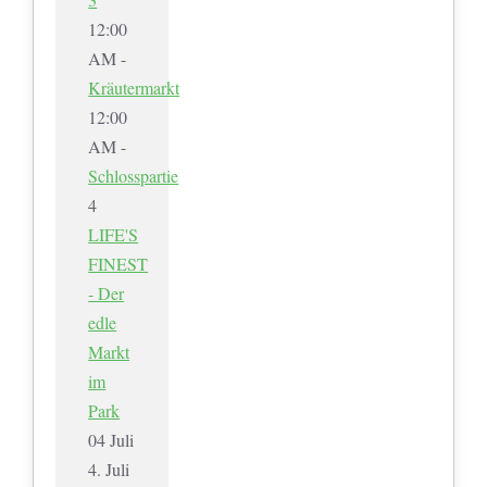
12:00
AM -
Kräutermarkt
12:00
AM -
Schlosspartie
4
LIFE'S
FINEST
- Der
edle
Markt
im
Park
04
Juli
4. Juli