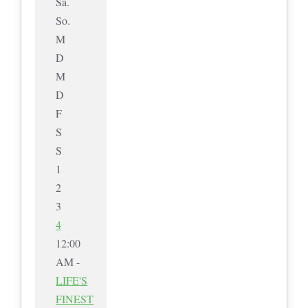
Sa.
So.
M
D
M
D
F
S
S
1
2
3
4
12:00
AM -
LIFE'S
FINEST