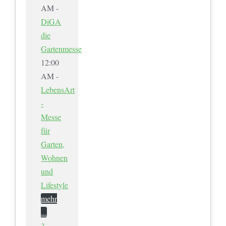
AM -
DiGA
die
Gartenmesse
12:00
AM -
LebensArt
-
Messe
für
Garten,
Wohnen
und
Lifestyle
mehr
...
3