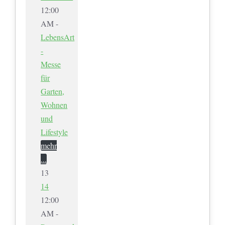
12:00
AM -
LebensArt
-
Messe
für
Garten,
Wohnen
und
Lifestyle
mehr
...
13
14
12:00
AM -