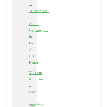
zu
*Gastartikel*
–
Akku-
Gartengeräte
im
D-
A-
CH
Raum
Volkmar
Neumann
zu
Maca
–
Superfood,