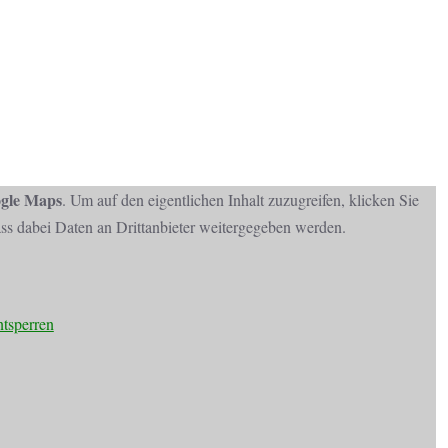
gle Maps
. Um auf den eigentlichen Inhalt zuzugreifen, klicken Sie
dass dabei Daten an Drittanbieter weitergegeben werden.
ntsperren