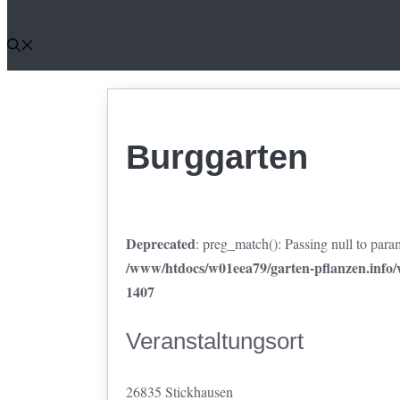
Burggarten
Deprecated
: preg_match(): Passing null to param
/www/htdocs/w01eea79/garten-pflanzen.info/w
1407
Veranstaltungsort
26835 Stickhausen