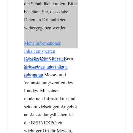
die Schaltfläche unten. Bitte
beachten Sie, dass dabei
Daten an Drittanbieter
weitergegeben werden.
Mehr Informationen
Inhalt entsperren
Die BERNEXPO in Bern,
Erforderlichen Service
Schweiz, ist eines der
akzeptieren und Inhalte
führenden Messe- und
entsperren
Veranstaltungszentren des
Landes. Mit seiner
modernen Infrastruktur und
seinem vielseitigen Angebot
an Ausstellungsflächen ist
die BERNEXPO ein
wichtiger Ort für Messen,