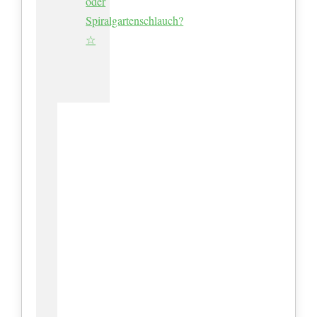
oder
Spiralgartenschlauch?
☆