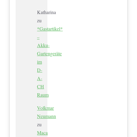
Katharina
zu
*Gastartikel*
–
Akku-
Gartengeräte
im
D-
A-
CH
Raum
Volkmar
Neumann
zu
Maca