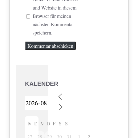
und Website in diesem
Browser für meinen
nächsten Kommentar
speichern.
KALENDER
M
D
M
D
F
S
S
27
28
29
30
31
1
2