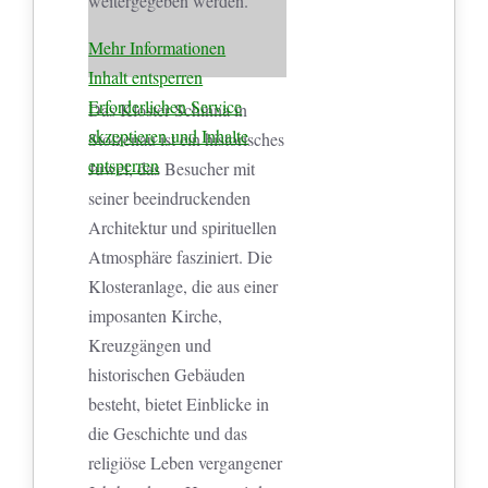
weitergegeben werden.
Mehr Informationen
Inhalt entsperren
Erforderlichen Service
Das Kloster Schinna in
akzeptieren und Inhalte
Stolzenau ist ein historisches
entsperren
Juwel, das Besucher mit
seiner beeindruckenden
Architektur und spirituellen
Atmosphäre fasziniert. Die
Klosteranlage, die aus einer
imposanten Kirche,
Kreuzgängen und
historischen Gebäuden
besteht, bietet Einblicke in
die Geschichte und das
religiöse Leben vergangener