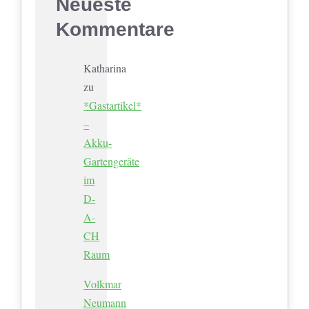
Neueste
Kommentare
Katharina
zu
*Gastartikel*
–
Akku-
Gartengeräte
im
D-
A-
CH
Raum
Volkmar
Neumann