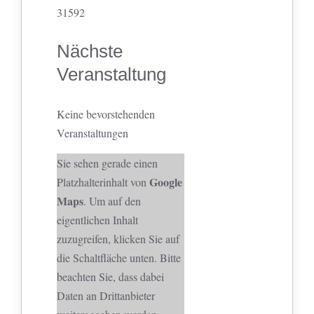
31592
Nächste
Veranstaltung
Keine bevorstehenden
Veranstaltungen
Sie sehen gerade einen
Google
Platzhalterinhalt von
Maps
. Um auf den
eigentlichen Inhalt
zuzugreifen, klicken Sie auf
die Schaltfläche unten. Bitte
beachten Sie, dass dabei
Daten an Drittanbieter