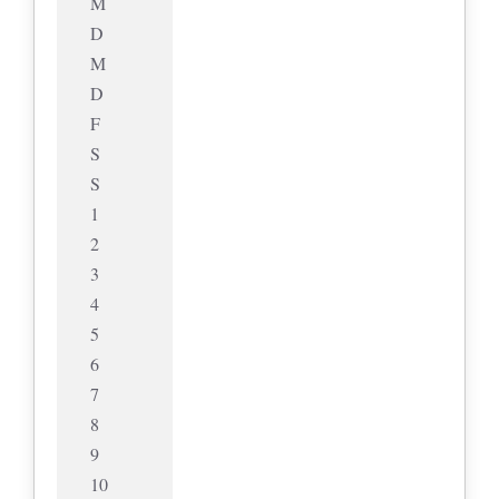
M
D
M
D
F
S
S
1
2
3
4
5
6
7
8
9
10