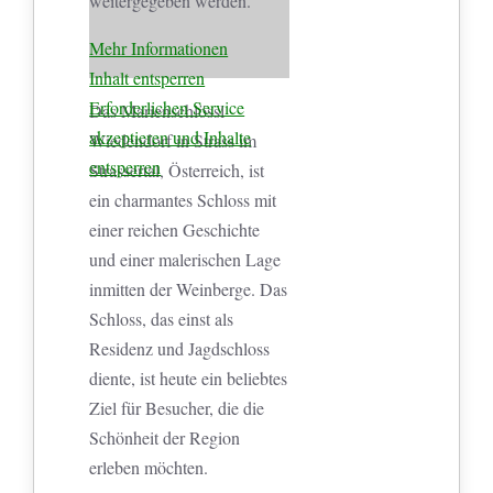
weitergegeben werden.
Mehr Informationen
Inhalt entsperren
Erforderlichen Service
Das Marienschlössl
akzeptieren und Inhalte
Wiedendorf in Strass im
entsperren
Strassertal, Österreich, ist
ein charmantes Schloss mit
einer reichen Geschichte
und einer malerischen Lage
inmitten der Weinberge. Das
Schloss, das einst als
Residenz und Jagdschloss
diente, ist heute ein beliebtes
Ziel für Besucher, die die
Schönheit der Region
erleben möchten.