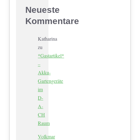
Neueste
Kommentare
Katharina
zu
*Gastartikel*
–
Akku-
Gartengeräte
im
D-
A-
CH
Raum
Volkmar