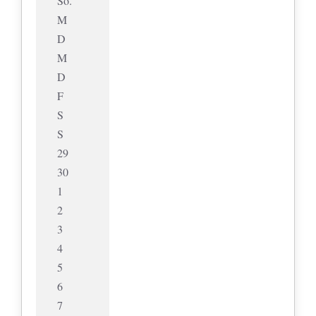
So.
M
D
M
D
F
S
S
29
30
1
2
3
4
5
6
7