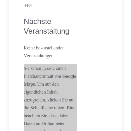
3491
Nächste
Veranstaltung
Keine bevorstehenden
Veranstaltungen
Sie sehen gerade einen
Google
Platzhalterinhalt von
Maps
. Um auf den
eigentlichen Inhalt
zuzugreifen, klicken Sie auf
die Schaltfläche unten. Bitte
beachten Sie, dass dabei
Daten an Drittanbieter