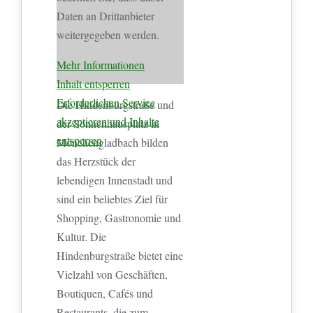
Daten an Drittanbieter
weitergegeben werden.
Mehr Informationen
Inhalt entsperren
Erforderlichen Service
Die Hindenburgstraße und
akzeptieren und Inhalte
der Sonnenhausplatz in
entsperren
Mönchengladbach bilden
das Herzstück der
lebendigen Innenstadt und
sind ein beliebtes Ziel für
Shopping, Gastronomie und
Kultur. Die
Hindenburgstraße bietet eine
Vielzahl von Geschäften,
Boutiquen, Cafés und
Restaurants, die zum