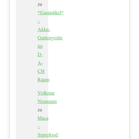
zu
*Gastartikel*
–
Akku-
Gartengeräte
im
D-
A-
CH
Raum
Volkmar
Neumann
zu
Maca
–
Superfood,