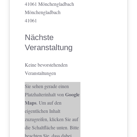
41061 Mönchengladbach
Mönchengladbach
41061
Nächste
Veranstaltung
Keine bevorstehenden
Veranstaltungen
Sie sehen gerade einen
Google
Platzhalterinhalt von
Maps
. Um auf den
eigentlichen Inhalt
zuzugreifen, klicken Sie auf
die Schaltfläche unten. Bitte
beachten Sie, dass dabei