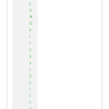
e
n
➤
G
a
r
t
e
n
a
r
b
e
i
t
e
n