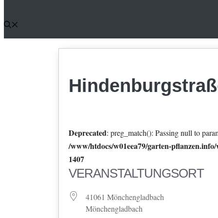
Hindenburgstraß
Deprecated
: preg_match(): Passing null to param
/www/htdocs/w01eea79/garten-pflanzen.info/w
1407
VERANSTALTUNGSORT
41061 Mönchengladbach
Mönchengladbach