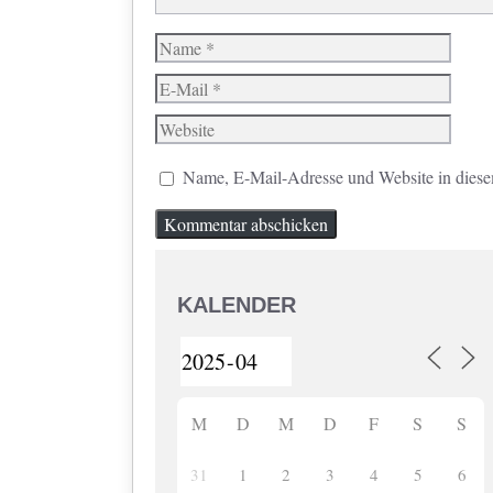
Name
E-
Mail
Website
Name, E-Mail-Adresse und Website in dies
KALENDER
M
D
M
D
F
S
S
31
1
2
3
4
5
6