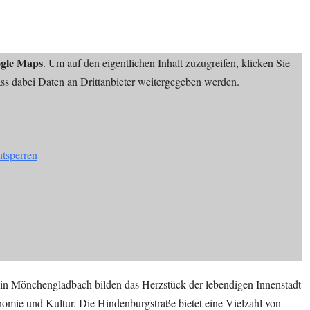
gle Maps
. Um auf den eigentlichen Inhalt zuzugreifen, klicken Sie
dass dabei Daten an Drittanbieter weitergegeben werden.
ntsperren
in Mönchengladbach bilden das Herzstück der lebendigen Innenstadt
onomie und Kultur. Die Hindenburgstraße bietet eine Vielzahl von