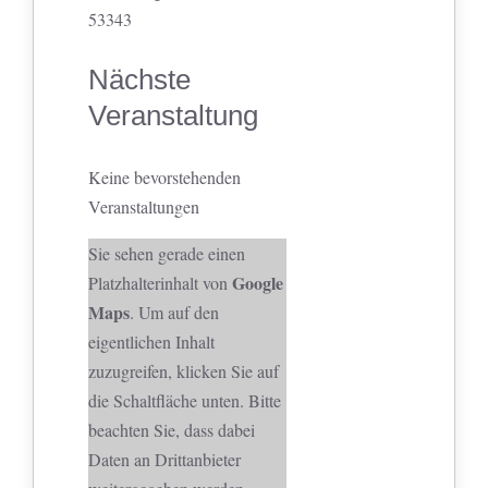
53343
Nächste
Veranstaltung
Keine bevorstehenden
Veranstaltungen
Sie sehen gerade einen
Google
Platzhalterinhalt von
Maps
. Um auf den
eigentlichen Inhalt
zuzugreifen, klicken Sie auf
die Schaltfläche unten. Bitte
beachten Sie, dass dabei
Daten an Drittanbieter