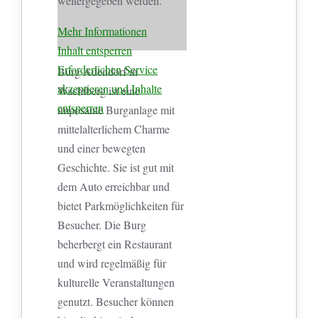
weitergegeben werden.
Mehr Informationen
Inhalt entsperren
Erforderlichen Service
Burg Adendorf in
akzeptieren und Inhalte
Wachtberg ist eine
entsperren
imposante Burganlage mit
mittelalterlichem Charme
und einer bewegten
Geschichte. Sie ist gut mit
dem Auto erreichbar und
bietet Parkmöglichkeiten für
Besucher. Die Burg
beherbergt ein Restaurant
und wird regelmäßig für
kulturelle Veranstaltungen
genutzt. Besucher können