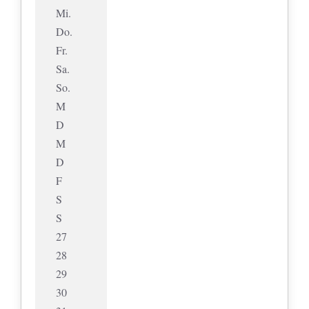
Mi.
Do.
Fr.
Sa.
So.
M
D
M
D
F
S
S
27
28
29
30