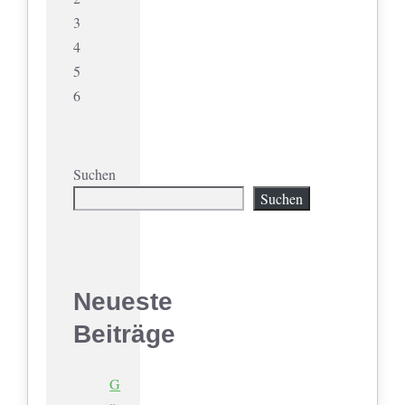
3
4
5
6
Suchen
Suchen
Neueste
Beiträge
G