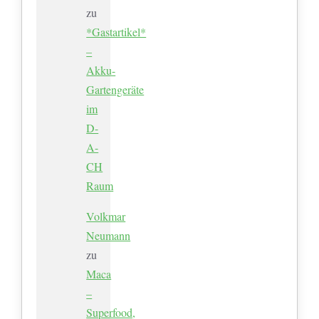
zu
*Gastartikel*
–
Akku-
Gartengeräte
im
D-
A-
CH
Raum
Volkmar
Neumann
zu
Maca
–
Superfood,