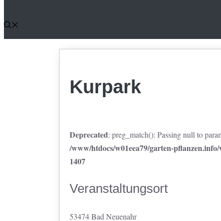
Kurpark
Deprecated
: preg_match(): Passing null to param
/www/htdocs/w01eea79/garten-pflanzen.info/w
1407
Veranstaltungsort
53474 Bad Neuenahr