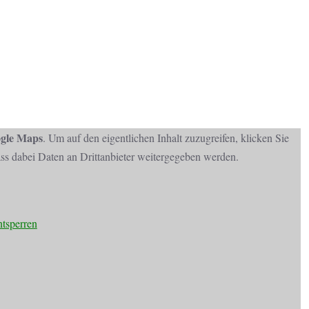
gle Maps
. Um auf den eigentlichen Inhalt zuzugreifen, klicken Sie
dass dabei Daten an Drittanbieter weitergegeben werden.
ntsperren