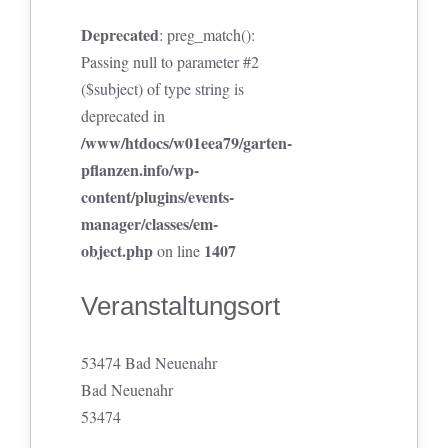
Deprecated
: preg_match():
Passing null to parameter #2
($subject) of type string is
deprecated in
/www/htdocs/w01eea79/garten-
pflanzen.info/wp-
content/plugins/events-
manager/classes/em-
object.php
1407
on line
Veranstaltungsort
53474 Bad Neuenahr
Bad Neuenahr
53474