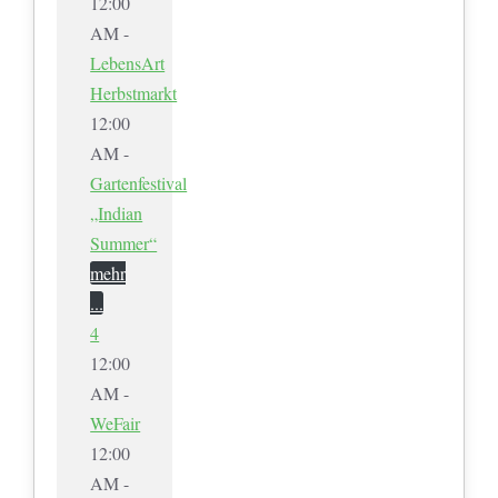
12:00
AM -
LebensArt
Herbstmarkt
12:00
AM -
Gartenfestival
„Indian
Summer“
mehr
...
4
12:00
AM -
WeFair
12:00
AM -