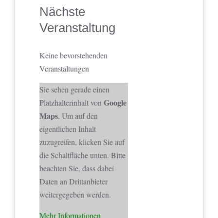
Nächste
Veranstaltung
Keine bevorstehenden
Veranstaltungen
Sie sehen gerade einen
Google
Platzhalterinhalt von
Maps
. Um auf den
eigentlichen Inhalt
zuzugreifen, klicken Sie auf
die Schaltfläche unten. Bitte
beachten Sie, dass dabei
Daten an Drittanbieter
weitergegeben werden.
Mehr Informationen