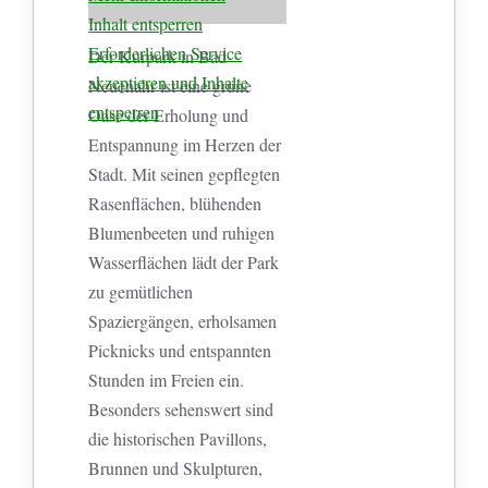
Inhalt entsperren
Erforderlichen Service
Der Kurpark in Bad
akzeptieren und Inhalte
Neuenahr ist eine grüne
entsperren
Oase der Erholung und
Entspannung im Herzen der
Stadt. Mit seinen gepflegten
Rasenflächen, blühenden
Blumenbeeten und ruhigen
Wasserflächen lädt der Park
zu gemütlichen
Spaziergängen, erholsamen
Picknicks und entspannten
Stunden im Freien ein.
Besonders sehenswert sind
die historischen Pavillons,
Brunnen und Skulpturen,