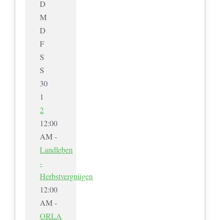
D
M
D
F
S
S
30
1
2
12:00
AM -
Landleben
-
Herbstvergnügen
12:00
AM -
ORLA