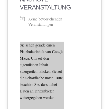
VERANSTALTUNG
Keine bevorstehenden
Veranstaltungen
Sie sehen gerade einen
Google
Platzhalterinhalt von
Maps
. Um auf den
eigentlichen Inhalt
zuzugreifen, klicken Sie auf
die Schaltfläche unten. Bitte
beachten Sie, dass dabei
Daten an Drittanbieter
weitergegeben werden.