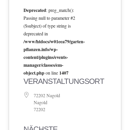
Deprecated
: preg_match():
Passing null to parameter #2
($subject) of type string is
deprecated in
/www/htdocs/w01eea79/garten-
pflanzen.info/wp-
content/plugins/events-
manager/classes/em-
object.php
1407
on line
VERANSTALTUNGSORT
72202 Nagold
Nagold
72202
NÄCHSTE