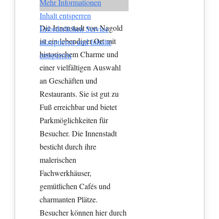
Mehr Informationen
Inhalt entsperren
Die Innenstadt von Nagold
Erforderlichen Service
ist ein lebendiger Ort mit
akzeptieren und Inhalte
historischem Charme und
entsperren
einer vielfältigen Auswahl
an Geschäften und
Restaurants. Sie ist gut zu
Fuß erreichbar und bietet
Parkmöglichkeiten für
Besucher. Die Innenstadt
besticht durch ihre
malerischen
Fachwerkhäuser,
gemütlichen Cafés und
charmanten Plätze.
Besucher können hier durch