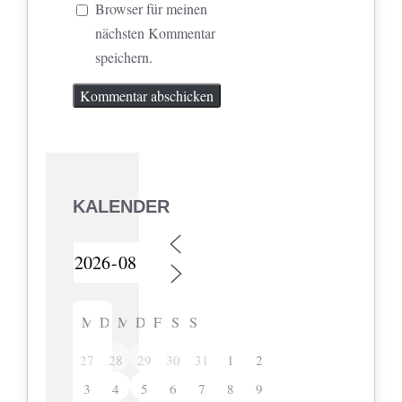
Browser für meinen
nächsten Kommentar
speichern.
KALENDER
M
D
M
D
F
S
S
27
28
29
30
31
1
2
3
4
5
6
7
8
9