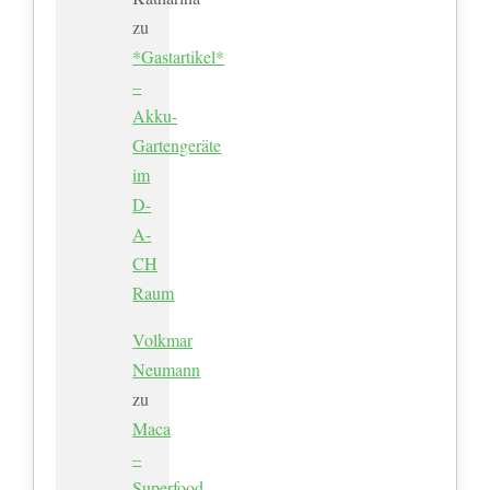
zu
*Gastartikel*
–
Akku-
Gartengeräte
im
D-
A-
CH
Raum
Volkmar
Neumann
zu
Maca
–
Superfood,