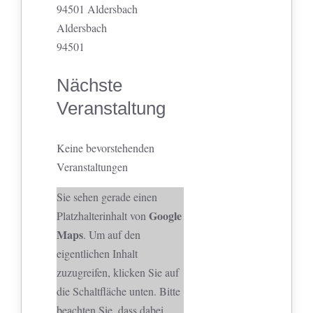
94501 Aldersbach
Aldersbach
94501
Nächste
Veranstaltung
Keine bevorstehenden
Veranstaltungen
Sie sehen gerade einen
Google
Platzhalterinhalt von
Maps
. Um auf den
eigentlichen Inhalt
zuzugreifen, klicken Sie auf
die Schaltfläche unten. Bitte
beachten Sie, dass dabei