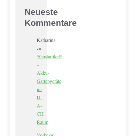
Neueste
Kommentare
Katharina
zu
*Gastartikel*
–
Akku-
Gartengeräte
im
D-
A-
CH
Raum
Volkmar