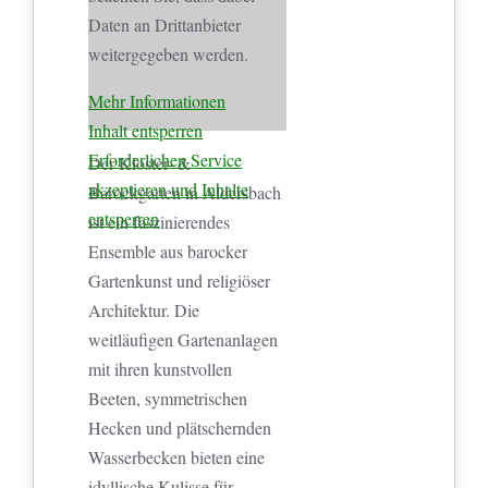
Daten an Drittanbieter
weitergegeben werden.
Mehr Informationen
Inhalt entsperren
Erforderlichen Service
Der Kloster- &
akzeptieren und Inhalte
Barockgarten in Aldersbach
entsperren
ist ein faszinierendes
Ensemble aus barocker
Gartenkunst und religiöser
Architektur. Die
weitläufigen Gartenanlagen
mit ihren kunstvollen
Beeten, symmetrischen
Hecken und plätschernden
Wasserbecken bieten eine
idyllische Kulisse für