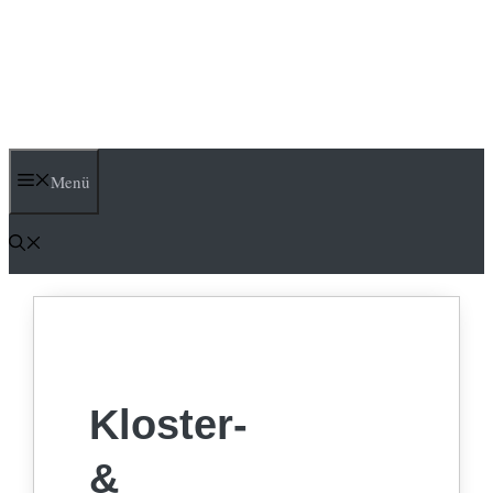
Menü
Kloster-
&