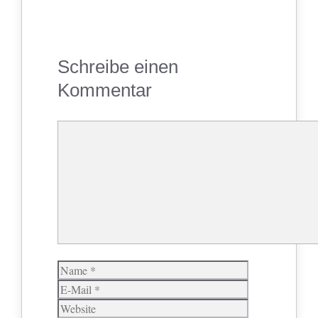
Schreibe einen
Kommentar
Kommentar
Name
E-
Mail
Website