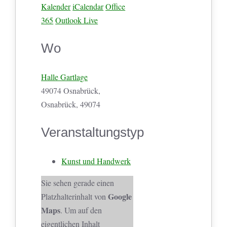
Kalender
iCalendar
Office
365
Outlook Live
Wo
Halle Gartlage
49074 Osnabrück,
Osnabrück, 49074
Veranstaltungstyp
Kunst und Handwerk
Sie sehen gerade einen
Google
Platzhalterinhalt von
Maps
. Um auf den
eigentlichen Inhalt