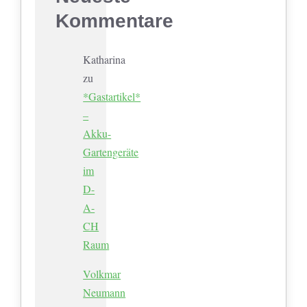
Kommentare
Katharina
zu
*Gastartikel*
–
Akku-
Gartengeräte
im
D-
A-
CH
Raum
Volkmar
Neumann