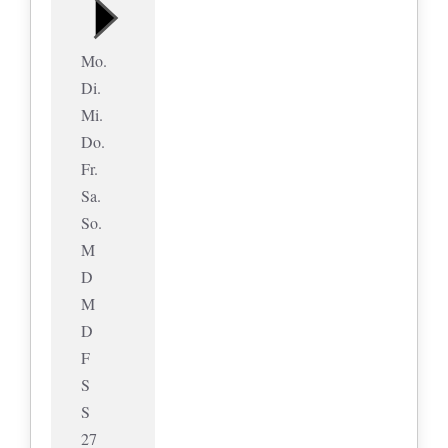
Mo.
Di.
Mi.
Do.
Fr.
Sa.
So.
M
D
M
D
F
S
S
27