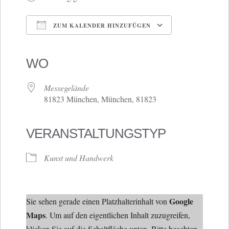
ZUM KALENDER HINZUFÜGEN
ICS herunterladen
Google Kalender
iCalendar
Office 365
Outlook Live
WO
Messegelände
81823 München, München, 81823
VERANSTALTUNGSTYP
Kunst und Handwerk
Google
Sie sehen gerade einen Platzhalterinhalt von
Maps
. Um auf den eigentlichen Inhalt zuzugreifen,
klicken Sie auf die Schaltfläche unten. Bitte beachten