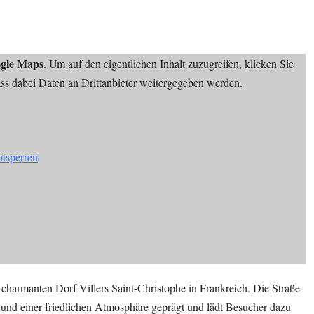
gle Maps
. Um auf den eigentlichen Inhalt zuzugreifen, klicken Sie
dass dabei Daten an Drittanbieter weitergegeben werden.
ntsperren
 charmanten Dorf Villers Saint-Christophe in Frankreich. Die Straße
 und einer friedlichen Atmosphäre geprägt und lädt Besucher dazu