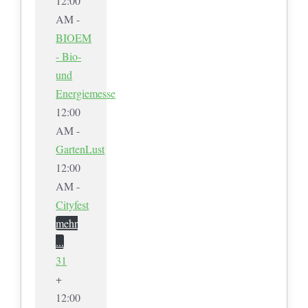
12:00
AM -
BIOEM
- Bio-
und
Energiemesse
12:00
AM -
GartenLust
12:00
AM -
Cityfest
mehr
...
31
+
12:00