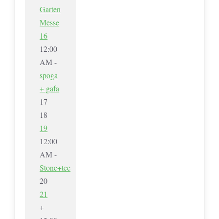
Garten
Messe
16
12:00
AM -
spoga
+ gafa
17
18
19
12:00
AM -
Stone+tec
20
21
+