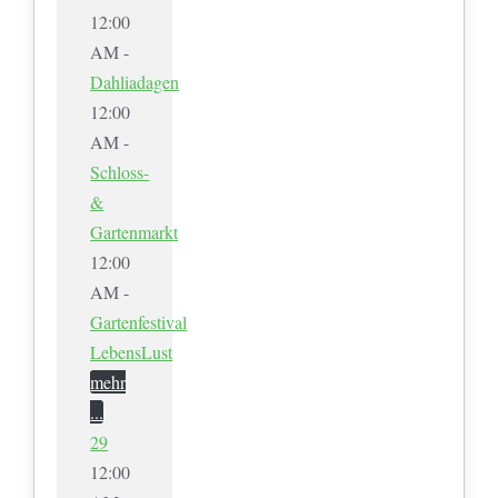
12:00
AM -
Dahliadagen
12:00
AM -
Schloss-
&
Gartenmarkt
12:00
AM -
Gartenfestival
LebensLust
mehr
...
29
12:00