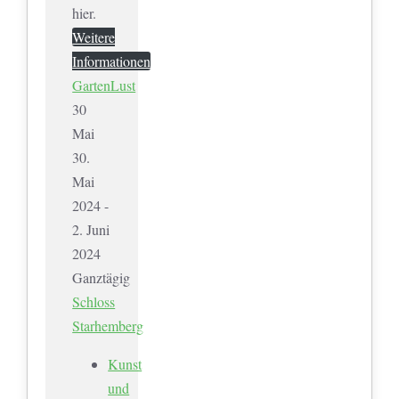
hier.
Weitere
Informationen
GartenLust
30
Mai
30.
Mai
2024 -
2. Juni
2024
Ganztägig
Schloss
Starhemberg
Kunst
und