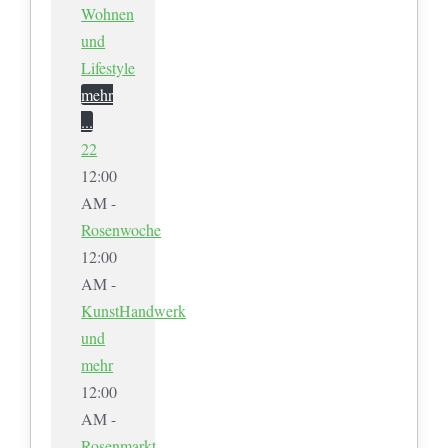
Wohnen
und
Lifestyle
mehr
...
22
12:00
AM -
Rosenwoche
12:00
AM -
KunstHandwerk
und
mehr
12:00
AM -
Rosenmarkt