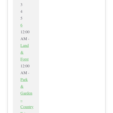
3
4
5
6
12:00
AM -
Land
&
Forst
12:00
AM -
Park
&
Garden
–
Country