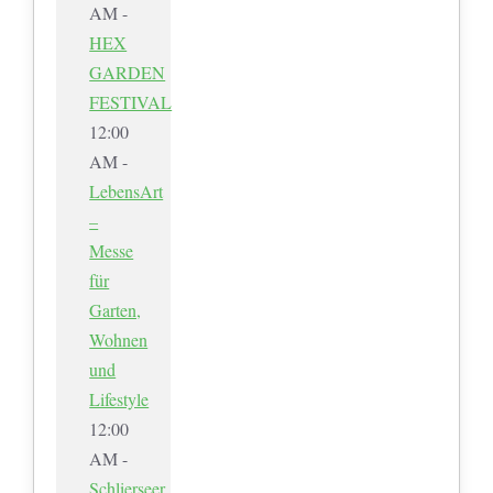
AM -
HEX
GARDEN
FESTIVAL
12:00
AM -
LebensArt
–
Messe
für
Garten,
Wohnen
und
Lifestyle
12:00
AM -
Schlierseer