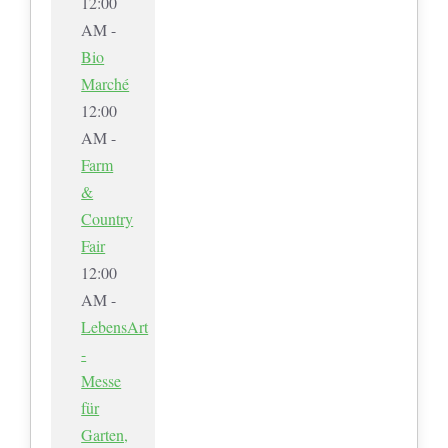
12:00
AM -
Bio
Marché
12:00
AM -
Farm
&
Country
Fair
12:00
AM -
LebensArt
-
Messe
für
Garten,