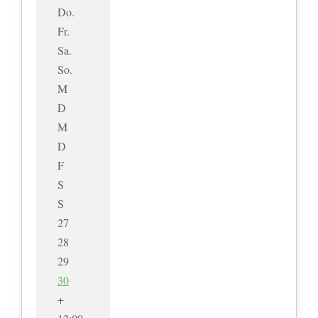
Do.
Fr.
Sa.
So.
M
D
M
D
F
S
S
27
28
29
30
+