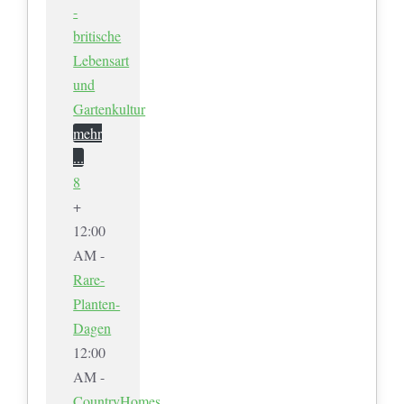
-
britische
Lebensart
und
Gartenkultur
mehr
...
8
+
12:00
AM -
Rare-
Planten-
Dagen
12:00
AM -
CountryHomes