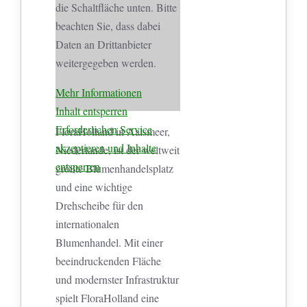
die Schaltfläche unten. Bitte
beachten Sie, dass dabei
Daten an Drittanbieter
weitergegeben werden.
Mehr Informationen
Inhalt entsperren
Erforderlichen Service
FloraHolland in Aalsmeer,
akzeptieren und Inhalte
Niederlande, ist der weltweit
entsperren
größte Blumenhandelsplatz
und eine wichtige
Drehscheibe für den
internationalen
Blumenhandel. Mit einer
beeindruckenden Fläche
und modernster Infrastruktur
spielt FloraHolland eine