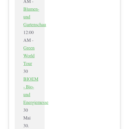
AM -
Blumen-
und
Gartenschau
12:00
AM -
Green
World
Tour
30
BIOEM
- Bio-
und
Energiemesse
30
Mai
30.