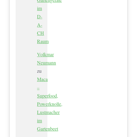
im
D-
A-
CH
Raum
Volkmar
Neumann
zu
Maca
–
Superfood,
Powerknolle,
Lustmacher
im
Gartenbeet