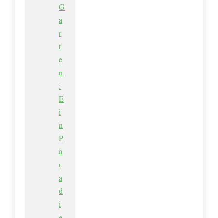
G
a
r
t
e
n
:
E
i
n
P
a
r
a
d
i
e