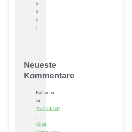
n
u
a
r
Neueste
Kommentare
Katharina
zu
*Gastartikel*
–
Akku-
Gartengeräte