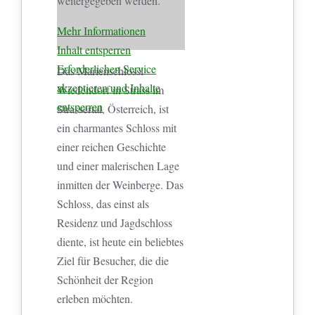
weitergegeben werden.
Mehr Informationen
Inhalt entsperren
Erforderlichen Service
Das Marienschlössl
akzeptieren und Inhalte
Wiedendorf in Strass im
entsperren
Strassertal, Österreich, ist
ein charmantes Schloss mit
einer reichen Geschichte
und einer malerischen Lage
inmitten der Weinberge. Das
Schloss, das einst als
Residenz und Jagdschloss
diente, ist heute ein beliebtes
Ziel für Besucher, die die
Schönheit der Region
erleben möchten.