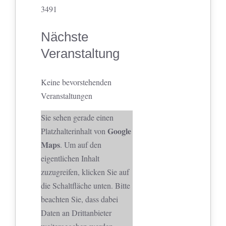
3491
Nächste
Veranstaltung
Keine bevorstehenden
Veranstaltungen
Sie sehen gerade einen
Google
Platzhalterinhalt von
Maps
. Um auf den
eigentlichen Inhalt
zuzugreifen, klicken Sie auf
die Schaltfläche unten. Bitte
beachten Sie, dass dabei
Daten an Drittanbieter