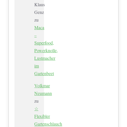
Klaus
Genz
zu
Maca
–
Superfood,
Powerknolle,
Lustmacher
im
Gartenbeet
Volkmar
Neumann
zu
☆
Flexibler
Gartenschlauch