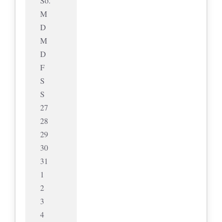
So.
M
D
M
D
F
S
S
27
28
29
30
31
1
2
3
4