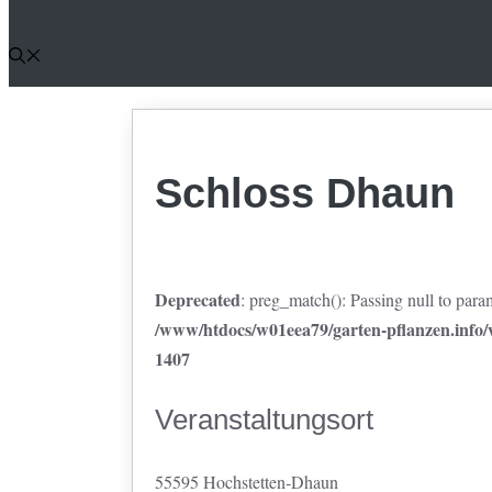
Schloss Dhaun
Deprecated
: preg_match(): Passing null to param
/www/htdocs/w01eea79/garten-pflanzen.info/w
1407
Veranstaltungsort
55595 Hochstetten-Dhaun