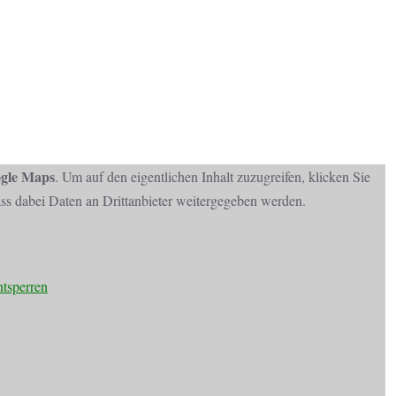
gle Maps
. Um auf den eigentlichen Inhalt zuzugreifen, klicken Sie
dass dabei Daten an Drittanbieter weitergegeben werden.
ntsperren