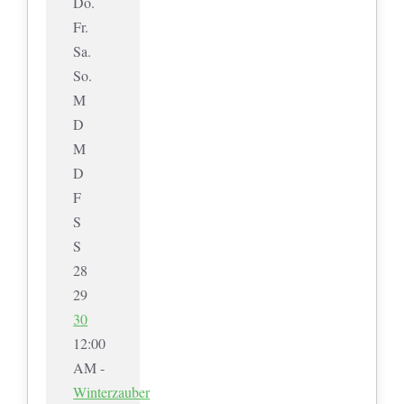
Do.
Fr.
Sa.
So.
M
D
M
D
F
S
S
28
29
30
12:00
AM -
Winterzauber