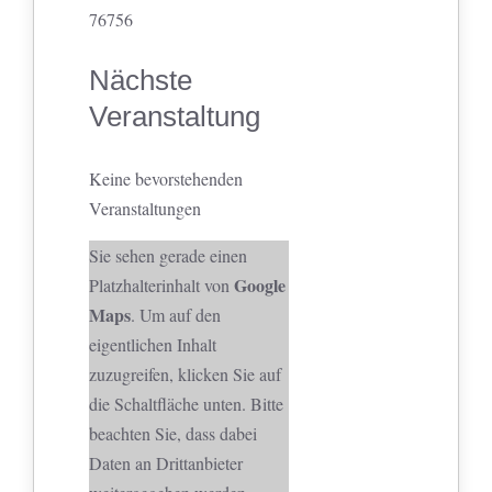
76756
Nächste
Veranstaltung
Keine bevorstehenden
Veranstaltungen
Sie sehen gerade einen
Google
Platzhalterinhalt von
Maps
. Um auf den
eigentlichen Inhalt
zuzugreifen, klicken Sie auf
die Schaltfläche unten. Bitte
beachten Sie, dass dabei
Daten an Drittanbieter