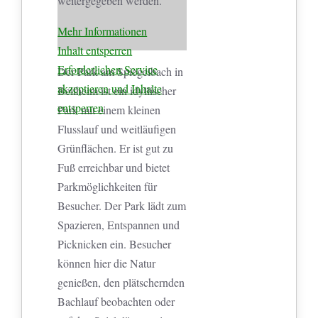
weitergegeben werden.
Mehr Informationen
Inhalt entsperren
Erforderlichen Service
Der Park am Spiegelbach in
akzeptieren und Inhalte
Bellheim ist ein idyllischer
entsperren
Park mit einem kleinen
Flusslauf und weitläufigen
Grünflächen. Er ist gut zu
Fuß erreichbar und bietet
Parkmöglichkeiten für
Besucher. Der Park lädt zum
Spazieren, Entspannen und
Picknicken ein. Besucher
können hier die Natur
genießen, den plätschernden
Bachlauf beobachten oder