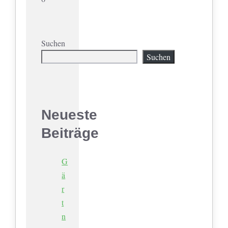
Suchen
Suchen
Neueste
Beiträge
G
ä
r
t
n