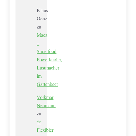
Klaus
Genz
zu
Maca
–
Superfood,
Powerknolle,
Lustmacher
im
Gartenbeet
Volkmar
Neumann
zu
☆
Flexibler