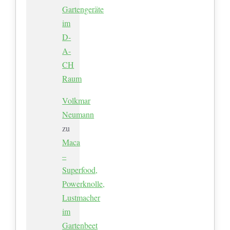
Gartengeräte
im
D-
A-
CH
Raum
Volkmar
Neumann
zu
Maca
–
Superfood,
Powerknolle,
Lustmacher
im
Gartenbeet