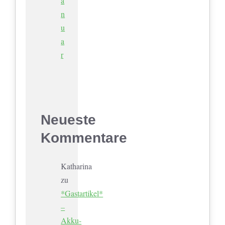
a
n
u
a
r
Neueste
Kommentare
Katharina
zu
*Gastartikel*
–
Akku-