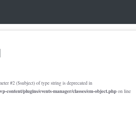
l
eter #2 ($subject) of type string is deprecated in
p-content/plugins/events-manager/classes/em-object.php
on line