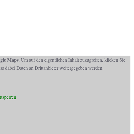
gle Maps
. Um auf den eigentlichen Inhalt zuzugreifen, klicken Sie
dass dabei Daten an Drittanbieter weitergegeben werden.
ntsperren