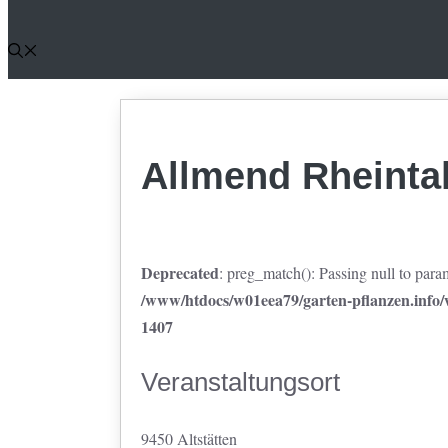
Allmend Rheinta
Deprecated
: preg_match(): Passing null to param
/www/htdocs/w01eea79/garten-pflanzen.info/w
1407
Veranstaltungsort
9450 Altstätten